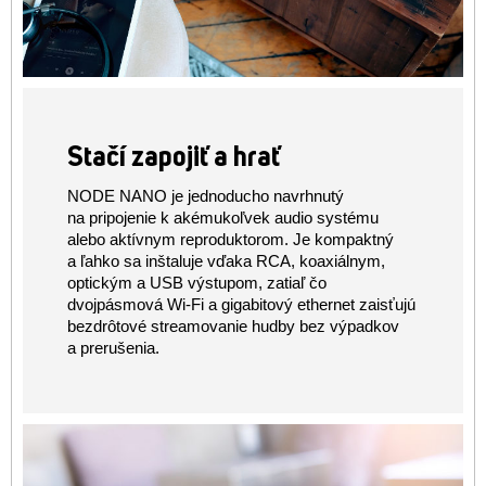
Stačí zapojiť a hrať
NODE NANO je jednoducho navrhnutý
na pripojenie k akémukoľvek audio systému
alebo aktívnym reproduktorom. Je kompaktný
a ľahko sa inštaluje vďaka RCA, koaxiálnym,
optickým a USB výstupom, zatiaľ čo
dvojpásmová Wi-Fi a gigabitový ethernet zaisťujú
bezdrôtové streamovanie hudby bez výpadkov
a prerušenia.