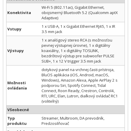
Wi-Fi 5 (802.11ac), Gigabit Ethernet,
Konektivita
obojsmerný Bluetooth 5.2 (Qualcomm aptX
Adaptive)
1 x USB-A, 1 x Gigabit Ethernet RJ45, 1 x IR
Vstupy
3.5 mm jack
1 x analógový stereo RCA (s možnosťou
pevnej výstupnej úrovne), 1 x digitálny
Výstupy
koaxiálny, 1 x digitálny TOSLINK,
bezdrôtový výstup pre subwoofer PULSE
SUB+, 1 x 12 V trigger 3.5 mm jack
dotykový panel na vrchnej časti prístroja,
BluOS aplikácia (iOS, Android, macOS,
Windows), Amazon Alexa, Apple AirPlay 2 s
Možnosti
podporou Siri, Spotify Connect, Tidal
ovládania
Connect, Roon Ready, Crestron, Control4,
RTI, URC, Elan, Lutron, diaľkový ovládač RC1
(voliteľný)
Všeobecné
Typ
Streamer, Multiroom, DA prevodník,
produktu
Predzosilňovač