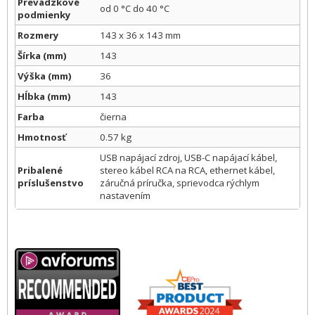
Prevádzkové
od 0 °C do 40 °C
podmienky
Rozmery
143 x 36 x 143 mm
Šírka (mm)
143
Výška (mm)
36
Hĺbka (mm)
143
Farba
čierna
Hmotnosť
0.57 kg
USB napájací zdroj, USB-C napájací kábel,
Pribalené
stereo kábel RCA na RCA, ethernet kábel,
príslušenstvo
záručná príručka, sprievodca rýchlym
nastavením