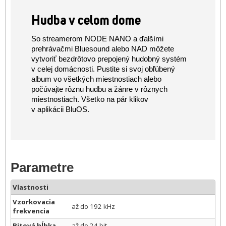
Hudba v celom dome
So streamerom NODE NANO a ďalšími
prehrávačmi Bluesound alebo NAD môžete
vytvoriť bezdrôtovo prepojený hudobný systém
v celej domácnosti. Pustite si svoj obľúbený
album vo všetkých miestnostiach alebo
počúvajte rôznu hudbu a žánre v rôznych
miestnostiach. Všetko na pár klikov
v aplikácii BluOS.
Parametre
Vlastnosti
Vzorkovacia
až do 192 kHz
frekvencia
Bitová hĺbka
až do 24 bit