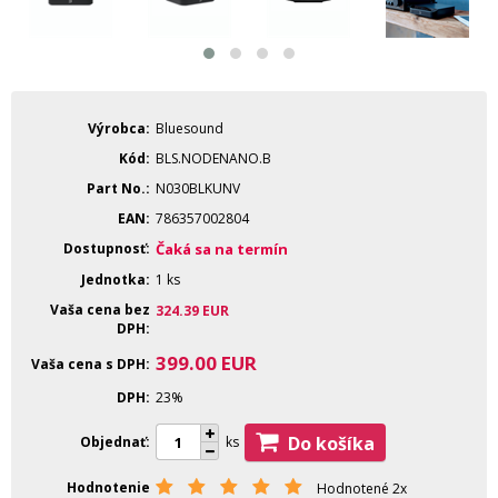
Výrobca
Bluesound
Kód
BLS.NODENANO.B
Part No.
N030BLKUNV
EAN
786357002804
Dostupnosť
Čaká sa na termín
Jednotka
1 ks
Vaša cena bez
324.39
EUR
DPH
399.00
EUR
Vaša cena s DPH
DPH
23%
Do košíka
Objednať
ks
Hodnotenie
Hodnotené 2x