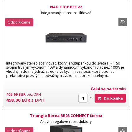
NAD C 316 BEE V2
Integrovaný stereo zosilňovač
Odporúčame
Integrovaný stereo zosilňovač, ktorý je vstupenkou do sveta Hi-Fi. So
svojím trvalým výkonom 40W a dynamickým výkonom viac než 100W je
vhodným do malých až stredne veľkých miestností, ktoré obohatí
prekvapivo presným a odvážnym zvukom, neprekonateľným...
Čaká sa na termín
405.69
EUR
bez DPH
ks
Do košíka
499.00
EUR
s DPH
Triangle Borea BR03 CONNECT čierna
Aktívne regálové reproduktory
Odporúčame