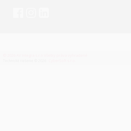
© 2026 AV Integra s.r.o Všetky práva vyhradené
CyberSoft s.r.o.
Technické riešenie © 2026