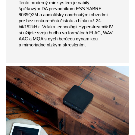
Tento moderný minisystém je nabitý
špičkovým DA prevodníkom ESS SABRE
9039Q2M a audiofilsky navrhnutými obvodmi
pre bezkonkurenčnú čistotu a hĺbku až 24-
bit/192kHz. Vďaka technológii Hyperstream® IV
si užijete svoju hudbu vo formátoch FLAC, WAV,
AAC a MQA s dych berúcou dynamikou
a mimoriadne nízkym skreslením.