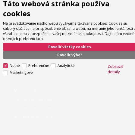
Táto webová stránka používa
O spoločnosti
cookies
O nás
Na prevádzkovanie nášho webu využívame takzvané cookies. Cookies sú
Kontakt
súbory slúžiace na prispôsobenie obsahu webu, na meranie jeho funkčnosti 
všeobecne na zabezpečenie vašej maximálnej spokojnosti. Dajte nám vedieť
Veľkoobchod
o svojich preferenciách.
Servis
Povoliť všetky cookies
Povoliť výber
Nutné
Preferenčné
Analytické
Ako nakupovať
Zobraziť
detaily
Marketingové
Možnosti platby
Možnosti dopravy
Obchodné podmienky
Nastavenie cookies
Informácie o cookies