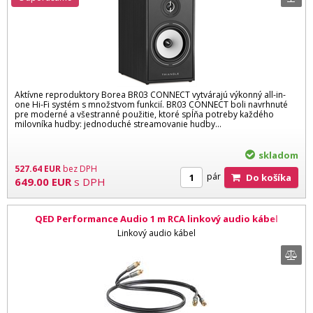
Aktívne reproduktory Borea BR03 CONNECT vytvárajú výkonný all-in-
one Hi-Fi systém s množstvom funkcií. BR03 CONNECT boli navrhnuté
pre moderné a všestranné použitie, ktoré spĺňa potreby každého
milovníka hudby: jednoduché streamovanie hudby...
skladom
527.64
EUR
bez DPH
pár
Do košíka
649.00
EUR
s DPH
QED Performance Audio 1 m RCA linkový audio kábel
Linkový audio kábel