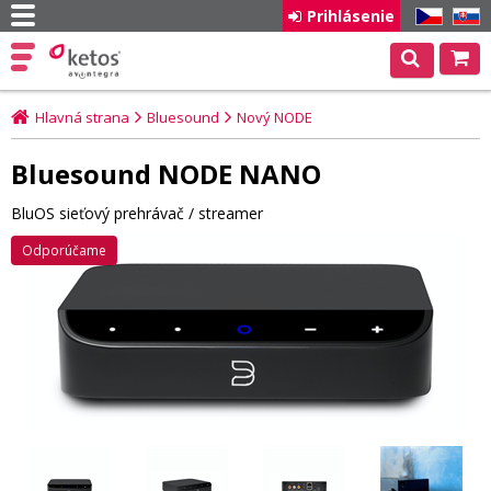
Prihlásenie
CZ
SK
Hlavná strana
Bluesound
Nový NODE
Bluesound NODE NANO
BluOS sieťový prehrávač / streamer
Odporúčame