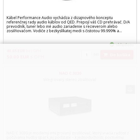
Kábel Performance Audio vychádza z dizajnového konceptu
referenčnej rady audio káblov od QED. Prepojí váš CD prehrávač. D/A
prevodník, tuner lebo iné audio zariadenie s recieverom alebo
zosilňovačom. Vodiče z bezkyslíkatej medi s čistotou 99.999% a...
skladom
40.65
EUR
bez DPH
set
Do košíka
50.00
EUR
s DPH
NAD C 3030
Integrovaný stereo zosilňovač
NAD C 3030 je moderný integrovaný zosilňovač, ktorý vracia radosť z
počúvania hudby späť k jej podstate – k jednoduchosti, poctivému