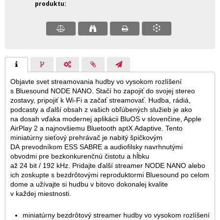
produktu
Objavte svet streamovania hudby vo vysokom rozlíšení
s Bluesound NODE NANO. Stačí ho zapojiť do svojej stereo
zostavy, pripojiť k Wi-Fi a začať streamovať. Hudba, rádiá,
podcasty a ďalší obsah z vašich obľúbených služieb je ako
na dosah vďaka modernej aplikácii BluOS v slovenčine, Apple
AirPlay 2 a najnovšiemu Bluetooth aptX Adaptive. Tento
miniatúrny sieťový prehrávač je nabitý špičkovým
DA prevodníkom ESS SABRE a audiofilsky navrhnutými
obvodmi pre bezkonkurenčnú čistotu a hĺbku
až 24 bit / 192 kHz. Pridajte ďalší streamer NODE NANO alebo
ich zoskupte s bezdrôtovými reproduktormi Bluesound po celom
dome a užívajte si hudbu v bitovo dokonalej kvalite
v každej miestnosti.
miniatúrny bezdrôtový streamer hudby vo vysokom rozlíšení