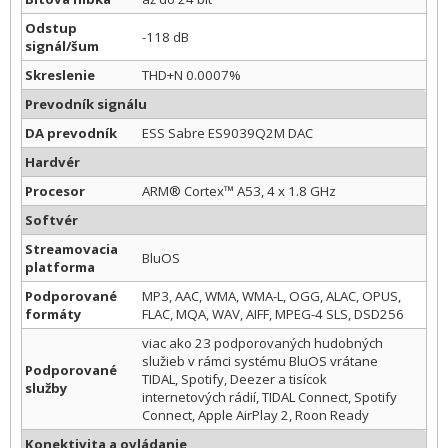
Odstup
-118 dB
signál/šum
Skreslenie
THD+N 0.0007%
Prevodník signálu
DA prevodník
ESS Sabre ES9039Q2M DAC
Hardvér
Procesor
ARM® Cortex™ A53, 4 x 1.8 GHz
Softvér
Streamovacia
BluOS
platforma
Podporované
MP3, AAC, WMA, WMA-L, OGG, ALAC, OPUS,
formáty
FLAC, MQA, WAV, AIFF, MPEG-4 SLS, DSD256
viac ako 23 podporovaných hudobných
služieb v rámci systému BluOS vrátane
Podporované
TIDAL, Spotify, Deezer a tisícok
služby
internetových rádií, TIDAL Connect, Spotify
Connect, Apple AirPlay 2, Roon Ready
Konektivita a ovládanie