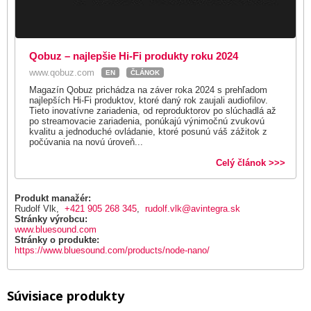
Qobuz – najlepšie Hi-Fi produkty roku 2024
www.qobuz.com
EN
ČLÁNOK
Magazín Qobuz prichádza na záver roka 2024 s prehľadom
najlepších Hi-Fi produktov, ktoré daný rok zaujali audiofilov.
Tieto inovatívne zariadenia, od reproduktorov po slúchadlá až
po streamovacie zariadenia, ponúkajú výnimočnú zvukovú
kvalitu a jednoduché ovládanie, ktoré posunú váš zážitok z
počúvania na novú úroveň...
Celý článok >>>
Produkt manažér:
Rudolf Vlk,
+421 905 268 345
,
rudolf.vlk@avintegra.sk
Stránky výrobcu:
www.bluesound.com
Stránky o produkte:
https://www.bluesound.com/products/node-nano/
Súvisiace produkty