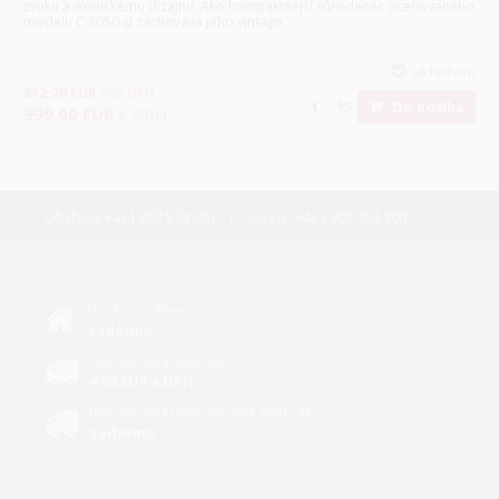
zvuku a ikonickému dizajnu. Ako kompaktnejší súrodenec oceňovaného
modelu C 3050 si zachováva jeho vintage...
skladom
812.20
EUR
bez DPH
ks
Do košíka
999.00
EUR
s DPH
Obchod:
+421 907 574 291
Servis:
+421 903 704 700
Osobný odber
zadarmo
Doručenie kuriérom
4.80 EUR s DPH
Doručenie kuriérom nad 180 EUR
zadarmo