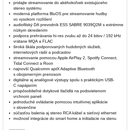
pridajte streamovanie do akéhokoľvek existujúceho
stereo systému
moderná platforma BluOS pre streamovanie hudby
vo vysokom rozlíšení
audiofilský DA prevodník ESS SABRE 9039Q2M s extrémne
nízkym skreslením
podpora prehrávania hi-res zvuku až do 24 bitov / 192 kHz
vrátane MQA a FLAC
široká škála podporovaných hudobných služieb,
internetových rádií a podcastov
streamovanie pomocou Apple AirPlay 2, Spotify Connect,
Tidal Connect a Roon
najnovší Qualcomm aptX Adaptive Bluetooth
s obojsmerným prenosom
digitálne aj analógové výstupy spolu s praktickým USB-
C napájaním
prispôsobiteľné dotykové tlačidlá na podsvietenom
vrchnom paneli
jednoduché ovládanie pomocou intuitívnej aplikácie
v slovenčine
súčasťou balenia aj stereo RCA kábel a sieťový ethernet
možnosť integrácie do smart home a inštalácie na stenu