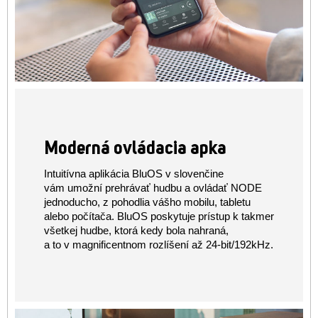
Moderná ovládacia apka
Intuitívna aplikácia BluOS v slovenčine
vám umožní prehrávať hudbu a ovládať NODE
jednoducho, z pohodlia vášho mobilu, tabletu
alebo počítača. BluOS poskytuje prístup k takmer
všetkej hudbe, ktorá kedy bola nahraná,
a to v magnificentnom rozlíšení až 24-bit/192kHz.