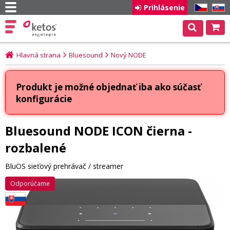
Prihlásenie
CZ
SK
Hlavná strana
Bluesound
Nový NODE
Produkt je možné objednať iba ako súčasť
konfigurácie
Bluesound NODE ICON čierna -
rozbalené
BluOS sieťový prehrávač / streamer
Odporúčame