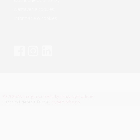
Obchodné podmienky
Nastavenie cookies
Informácie o cookies
© 2026 AV Integra s.r.o Všetky práva vyhradené
CyberSoft s.r.o.
Technické riešenie © 2026