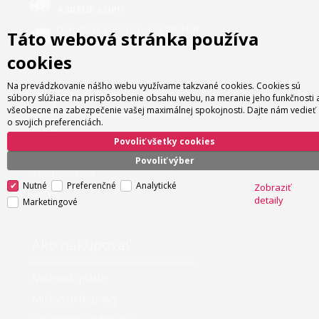
4.80 EUR s DPH
Doručenie kuriérom nad 180 EUR
Táto webová stránka používa
zadarmo
cookies
Na prevádzkovanie nášho webu využívame takzvané cookies. Cookies sú
O spoločnosti
súbory slúžiace na prispôsobenie obsahu webu, na meranie jeho funkčnosti 
všeobecne na zabezpečenie vašej maximálnej spokojnosti. Dajte nám vedieť
o svojich preferenciách.
O nás
Povoliť všetky cookies
Kontakt
Povoliť výber
Veľkoobchod
Nutné
Preferenčné
Analytické
Zobraziť
Servis
detaily
Marketingové
Ako nakupovať
Možnosti platby
Možnosti dopravy