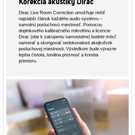
Korekcia akustiky Dirac
Dirac Live Room Correction umožňuje riešiť
najslabší článok každého audio systému –
samotnú posluchovú miestnosť. Pomocou
doplnkového kalibračného mikrofónu a licencie
Dirac (obe k zakúpeniu samostatne) budete môcť
namerať a skorigovať nedokonalosti akejkoľvek
posluchovej miestnosti. Výsledkom bude výrazne
lepšia čistota, tonálna presnosť a kresba
priestoru.