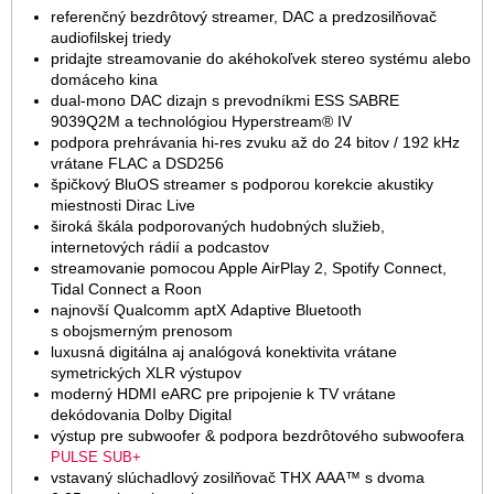
referenčný bezdrôtový streamer, DAC a predzosilňovač
audiofilskej triedy
pridajte streamovanie do akéhokoľvek stereo systému alebo
domáceho kina
dual-mono DAC dizajn s prevodníkmi ESS SABRE
9039Q2M a technológiou Hyperstream® IV
podpora prehrávania hi-res zvuku až do 24 bitov / 192 kHz
vrátane FLAC a DSD256
špičkový BluOS streamer s podporou korekcie akustiky
miestnosti Dirac Live
široká škála podporovaných hudobných služieb,
internetových rádií a podcastov
streamovanie pomocou Apple AirPlay 2, Spotify Connect,
Tidal Connect a Roon
najnovší Qualcomm aptX Adaptive Bluetooth
s obojsmerným prenosom
luxusná digitálna aj analógová konektivita vrátane
symetrických XLR výstupov
moderný HDMI eARC pre pripojenie k TV vrátane
dekódovania Dolby Digital
výstup pre subwoofer & podpora bezdrôtového subwoofera
PULSE SUB+
vstavaný slúchadlový zosilňovač THX AAA™ s dvoma