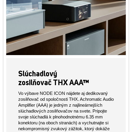
Slúchadlový
zosilňovač THX AAA™
Vo výbave NODE ICON nájdete aj dedikovaný
zosilňovač od spoločnosti THX. Achromatic Audio
Amplifier (AAA) je jedným z najlineárnejších
slúchadlových zosilňovačov na svete. Pripojte
svoje slúchadlá k plnohodnotnému 6.35 mm
konektoru (na oboch stranách) a vychutnajte si
nekompromisný zvukový zážitok, ktorý dokáže