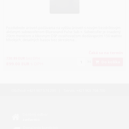
Pozdvihnite úroveň počúvania na vyššiu úroveň s novým bezdrôtovým
aktívnym subwooferom Bluesound Pulse Sub +. Subwoofer je osadený
20cm meničom a šikovným DSP zosilňovačom dodávajucim 150 wattov
hlbokých, detailných basov bez skreslenia...
Čaká sa na termín
730.89
EUR
bez DPH
ks
Do košíka
899.00
EUR
s DPH
Obchod:
+421 907 574 291
Servis:
+421 903 704 700
Osobný odber
zadarmo
Doručenie kuriérom