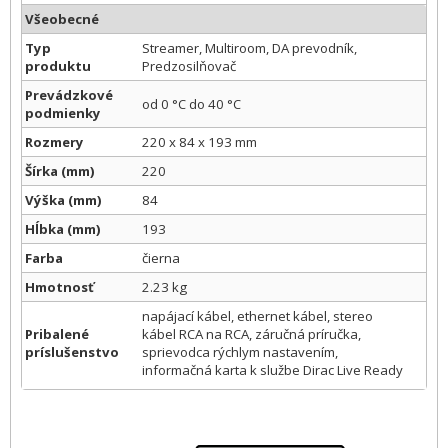
Všeobecné
Typ
Streamer, Multiroom, DA prevodník,
produktu
Predzosilňovač
Prevádzkové
od 0 °C do 40 °C
podmienky
Rozmery
220 x 84 x 193 mm
Šírka (mm)
220
Výška (mm)
84
Hĺbka (mm)
193
Farba
čierna
Hmotnosť
2.23 kg
napájací kábel, ethernet kábel, stereo
Pribalené
kábel RCA na RCA, záručná príručka,
príslušenstvo
sprievodca rýchlym nastavením,
informačná karta k službe Dirac Live Ready