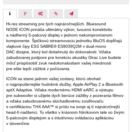
Hi-res streaming pre tých najnáročnejších. Bluesound
NODE ICON prináša ultimátny výkon, luxusnú konektivitu
a nádherný 5-palcový displej v jednom nekompromisnom
komponente. Špičkovú streamovaciu jednotku BluOS dopĺňajú
vlajkové čipy ESS SABRE® ES9039Q2M v dual-mono
DAC dizajne, ktorý bol dotiahnutý do dokonalosti. Vďaka
zabudovanej podpore pre korekciu akustiky Dirac Live budete
môcť prispôsobiť zvuk nedokonalostiam vašej miestnosti
pre ešte lepší zážitok z počúvania.
ICON sa stane jadrom vašej zostavy, ktorú obohatí
o najpopulárnejšie hudobné služby, Apple AirPlay 2 a Bluetooth
aptX Adaptive. Vďaka modernému HDMI eARC a výstupu
pre subwoofer si užijete dych berúce zážitky z pozerania filmov
a vďaka zabudovanému slúchadlovému zosilňovaču
s certifikáciou THX AAA™ si prídu na svoje aj tí najnáročnejší
head-fi nadšenci. To všetko v krásnom hliníkovom tele so živým
5-palcovým displejom a s intuitívnou ovládacou aplikáciou
v slovenčine.