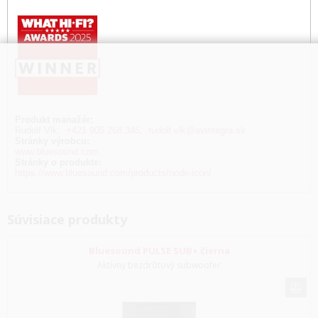
Produkt manažér:
Rudolf Vlk,
+421 905 268 345
,
rudolf.vlk@avintegra.sk
Stránky výrobcu:
www.bluesound.com
Stránky o produkte:
https://www.bluesound.com/products/node-icon/
Súvisiace produkty
Bluesound PULSE SUB+ čierna
Aktívny bezdrôtový subwoofer