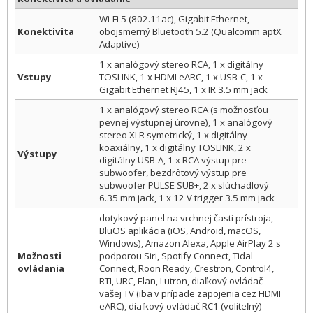
Wi-Fi 5 (802.11ac), Gigabit Ethernet,
Konektivita
obojsmerný Bluetooth 5.2 (Qualcomm aptX
Adaptive)
1 x analógový stereo RCA, 1 x digitálny
Vstupy
TOSLINK, 1 x HDMI eARC, 1 x USB-C, 1 x
Gigabit Ethernet RJ45, 1 x IR 3.5 mm jack
1 x analógový stereo RCA (s možnosťou
pevnej výstupnej úrovne), 1 x analógový
stereo XLR symetrický, 1 x digitálny
koaxiálny, 1 x digitálny TOSLINK, 2 x
Výstupy
digitálny USB-A, 1 x RCA výstup pre
subwoofer, bezdrôtový výstup pre
subwoofer PULSE SUB+, 2 x slúchadlový
6.35 mm jack, 1 x 12 V trigger 3.5 mm jack
dotykový panel na vrchnej časti prístroja,
BluOS aplikácia (iOS, Android, macOS,
Windows), Amazon Alexa, Apple AirPlay 2 s
Možnosti
podporou Siri, Spotify Connect, Tidal
ovládania
Connect, Roon Ready, Crestron, Control4,
RTI, URC, Elan, Lutron, diaľkový ovládač
vašej TV (iba v prípade zapojenia cez HDMI
eARC), diaľkový ovládač RC1 (voliteľný)