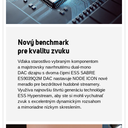
Nový benchmark
pre kvalitu zvuku
Vďaka starostlivo vybraným komponentom
a majstrovsky navrhnutému dual-mono
DAC dizajnu s dvoma čipmi ESS SABRE
ES9039Q2M DAC nastavuje NODE ICON nové
meradlo pre bezdrôtové hudobné streamery.
Využíva najnovšiu štvrtú generáciu technológie
ESS Hyperstream, aby ste si mohli vychutnať
zvuk s excelentným dynamickým rozsahom
a mimoriadne nízkym skreslením.