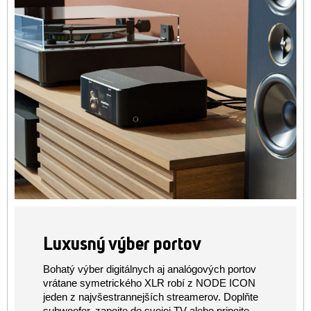
Luxusný výber portov
Bohatý výber digitálnych aj analógových portov
vrátane symetrického XLR robí z NODE ICON
jeden z najvšestrannejších streamerov. Doplňte
subwoofer, zapojte do svojej TV alebo pripojte