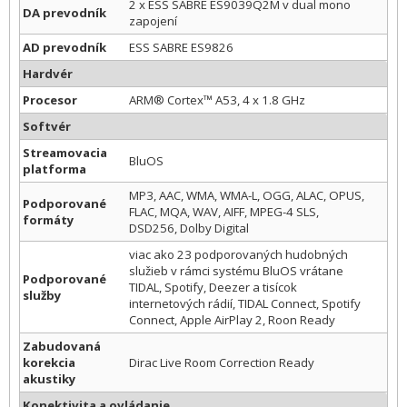
2 x ESS SABRE ES9039Q2M v dual mono
DA prevodník
zapojení
AD prevodník
ESS SABRE ES9826
Hardvér
Procesor
ARM® Cortex™ A53, 4 x 1.8 GHz
Softvér
Streamovacia
BluOS
platforma
MP3, AAC, WMA, WMA-L, OGG, ALAC, OPUS,
Podporované
FLAC, MQA, WAV, AIFF, MPEG-4 SLS,
formáty
DSD256, Dolby Digital
viac ako 23 podporovaných hudobných
služieb v rámci systému BluOS vrátane
Podporované
TIDAL, Spotify, Deezer a tisícok
služby
internetových rádií, TIDAL Connect, Spotify
Connect, Apple AirPlay 2, Roon Ready
Zabudovaná
korekcia
Dirac Live Room Correction Ready
akustiky
Konektivita a ovládanie