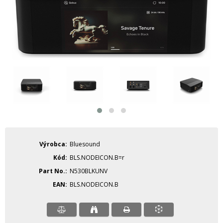
Výrobca
Bluesound
Kód
BLS.NODEICON.B=r
Part No.
N530BLKUNV
EAN
BLS.NODEICON.B