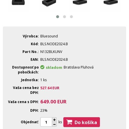
Výrobca
Bluesound
Kód
BLS.NODE2024.B
Part No.
N132BLKUNV
EAN
BLS.NODE2024.B
Dostupnosť po
skladom
Bratislava Pluhová
pobočkách
Jednotka
1 ks
Vaša cena bez
527.64
EUR
DPH
649.00
EUR
Vaša cena s DPH
DPH
23%
Do košíka
Objednať
ks