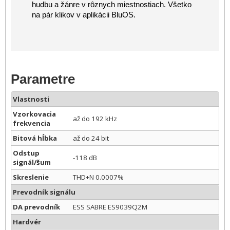
hudbu a žánre v rôznych miestnostiach. Všetko
na pár klikov v aplikácii BluOS.
Parametre
Vlastnosti
Vzorkovacia
až do 192 kHz
frekvencia
Bitová hĺbka
až do 24 bit
Odstup
-118 dB
signál/šum
Skreslenie
THD+N 0.0007%
Prevodník signálu
DA prevodník
ESS SABRE ES9039Q2M
Hardvér