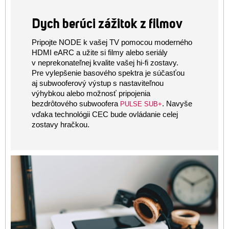
Dych berúci zážitok z filmov
Pripojte NODE k vašej TV pomocou moderného
HDMI eARC a užite si filmy alebo seriály
v neprekonateľnej kvalite vašej hi-fi zostavy.
Pre vylepšenie basového spektra je súčasťou
aj subwooferový výstup s nastaviteľnou
výhybkou alebo možnosť pripojenia
bezdrôtového subwoofera
. Navyše
PULSE SUB+
vďaka technológii CEC bude ovládanie celej
zostavy hračkou.