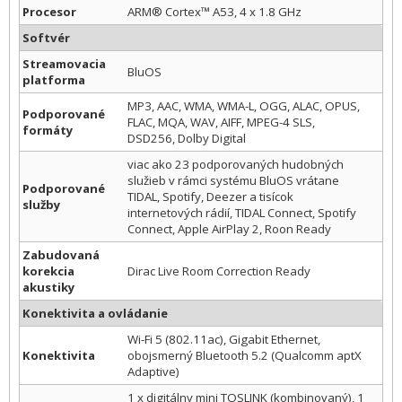
Procesor
ARM® Cortex™ A53, 4 x 1.8 GHz
Softvér
Streamovacia
BluOS
platforma
MP3, AAC, WMA, WMA-L, OGG, ALAC, OPUS,
Podporované
FLAC, MQA, WAV, AIFF, MPEG-4 SLS,
formáty
DSD256, Dolby Digital
viac ako 23 podporovaných hudobných
služieb v rámci systému BluOS vrátane
Podporované
TIDAL, Spotify, Deezer a tisícok
služby
internetových rádií, TIDAL Connect, Spotify
Connect, Apple AirPlay 2, Roon Ready
Zabudovaná
korekcia
Dirac Live Room Correction Ready
akustiky
Konektivita a ovládanie
Wi-Fi 5 (802.11ac), Gigabit Ethernet,
Konektivita
obojsmerný Bluetooth 5.2 (Qualcomm aptX
Adaptive)
1 x digitálny mini TOSLINK (kombinovaný), 1