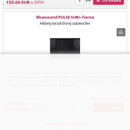
Do košíka
155.00
EUR
s DPH
Bluesound PULSE SUB+ čierna
Aktívny bezdrôtový subwoofer
Pozdvihnite úroveň počúvania na vyššiu úroveň s novým bezdrôtovým
aktívnym subwooferom Bluesound Pulse Sub +. Subwoofer je osadený
20cm meničom a šikovným DSP zosilňovačom dodávajucim 150 wattov
hlbokých, detailných basov bez skreslenia...
Čaká sa na termín
730.89
EUR
bez DPH
ks
Do košíka
899.00
EUR
s DPH
HIFIMAN Arya Stealth