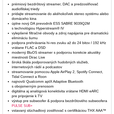
prémiový bezdrôtový streamer, DAC a predzosilňovač
audiofilskej triedy
pridajte streamovanie do akéhokoľvek stereo systému alebo
domáceho kina
úplne nový DA prevodník ESS SABRE 9039Q2M
s technológiou Hyperstream® IV
vylepšené filtračné obvody a zdroj napájania pre dramatickú
elimináciu šumu
podpora prehrávania hi-res zvuku až do 24 bitov / 192 kHz
vrátane FLAC a DSD
moderný BluOS streamer s podporou korekcie akustiky
miestnosti Dirac Live
široká škála podporovaných hudobných služieb,
internetových rádií a podcastov
streamovanie pomocou Apple AirPlay 2, Spotify Connect,
Tidal Connect a Roon
najnovší Qualcomm aptX Adaptive Bluetooth
s obojsmerným prenosom
digitálna aj analógová konektivita vrátane HDMI eARC
pre pripojenie k TV
výstup pre subwoofer & podpora bezdrôtového subwoofera
PULSE SUB+
vstavaný slúchadlový zosilňovač s certifikáciou THX AAA™