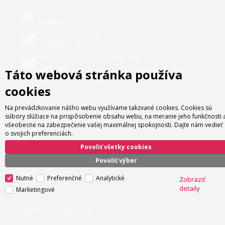
Osobný odber
zadarmo
Doručenie kuriérom
4.80 EUR s DPH
Doručenie kuriérom nad 180 EUR
zadarmo
Táto webová stránka používa
cookies
O spoločnosti
Na prevádzkovanie nášho webu využívame takzvané cookies. Cookies sú
súbory slúžiace na prispôsobenie obsahu webu, na meranie jeho funkčnosti 
všeobecne na zabezpečenie vašej maximálnej spokojnosti. Dajte nám vedieť
O nás
o svojich preferenciách.
Kontakt
Povoliť všetky cookies
Veľkoobchod
Povoliť výber
Servis
Nutné
Preferenčné
Analytické
Zobraziť
detaily
Marketingové
Ako nakupovať