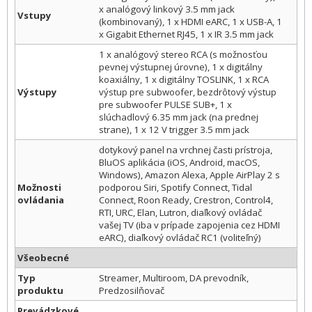
x analógový linkový 3.5 mm jack
Vstupy
(kombinovaný), 1 x HDMI eARC, 1 x USB-A, 1
x Gigabit Ethernet RJ45, 1 x IR 3.5 mm jack
1 x analógový stereo RCA (s možnosťou
pevnej výstupnej úrovne), 1 x digitálny
koaxiálny, 1 x digitálny TOSLINK, 1 x RCA
Výstupy
výstup pre subwoofer, bezdrôtový výstup
pre subwoofer PULSE SUB+, 1 x
slúchadlový 6.35 mm jack (na prednej
strane), 1 x 12 V trigger 3.5 mm jack
dotykový panel na vrchnej časti prístroja,
BluOS aplikácia (iOS, Android, macOS,
Windows), Amazon Alexa, Apple AirPlay 2 s
Možnosti
podporou Siri, Spotify Connect, Tidal
ovládania
Connect, Roon Ready, Crestron, Control4,
RTI, URC, Elan, Lutron, diaľkový ovládač
vašej TV (iba v prípade zapojenia cez HDMI
eARC), diaľkový ovládač RC1 (voliteľný)
Všeobecné
Typ
Streamer, Multiroom, DA prevodník,
produktu
Predzosilňovač
Prevádzkové