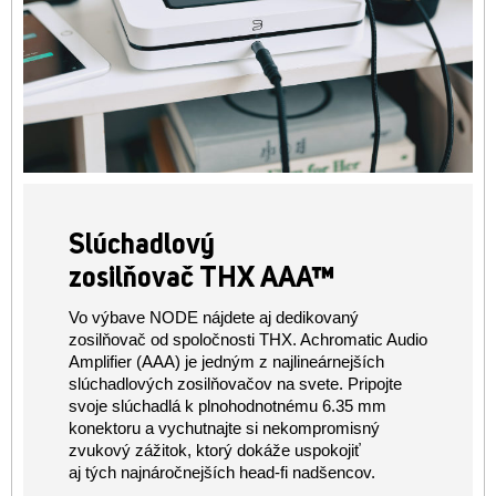
Slúchadlový
zosilňovač THX AAA™
Vo výbave NODE nájdete aj dedikovaný
zosilňovač od spoločnosti THX. Achromatic Audio
Amplifier (AAA) je jedným z najlineárnejších
slúchadlových zosilňovačov na svete. Pripojte
svoje slúchadlá k plnohodnotnému 6.35 mm
konektoru a vychutnajte si nekompromisný
zvukový zážitok, ktorý dokáže uspokojiť
aj tých najnáročnejších head-fi nadšencov.