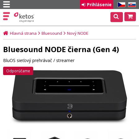
Prihlásenie
CZ
SK
Hlavná strana
Bluesound
Nový NODE
Bluesound NODE čierna (Gen 4)
BluOS sieťový prehrávač / streamer
Odporúčame