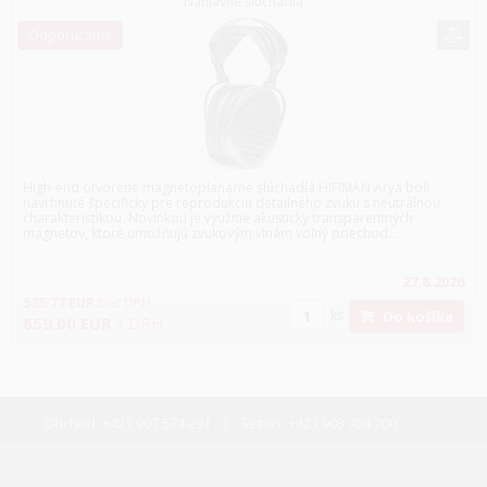
Náhlavné sluchadlá
Odporúčame
High-end otvorené magnetoplanárne slúchadlá HIFIMAN Arya boli
navrhnuté špecificky pre reprodukciu detailného zvuku s neutrálnou
charakteristikou. Novinkou je využitie akusticky transparentných
magnetov, ktoré umožňujú zvukovým vlnám voľný priechod...
27.8.2026
535.77
EUR
bez DPH
ks
Do košíka
659.00
EUR
s DPH
Obchod:
+421 907 574 291
Servis:
+421 903 704 700