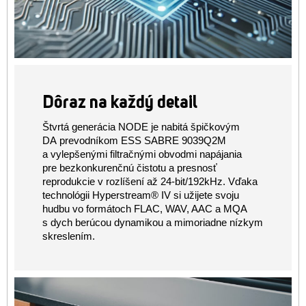
Dôraz na každý detail
Štvrtá generácia NODE je nabitá špičkovým
DA prevodníkom ESS SABRE 9039Q2M
a vylepšenými filtračnými obvodmi napájania
pre bezkonkurenčnú čistotu a presnosť
reprodukcie v rozlíšení až 24-bit/192kHz. Vďaka
technológii Hyperstream® IV si užijete svoju
hudbu vo formátoch FLAC, WAV, AAC a MQA
s dych berúcou dynamikou a mimoriadne nízkym
skreslením.