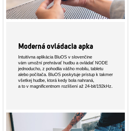
Moderná ovládacia apka
Intuitívna aplikácia BluOS v slovenčine
vám umožní prehrávať hudbu a ovládať NODE
jednoducho, z pohodlia vášho mobilu, tabletu
alebo počítača. BluOS poskytuje prístup k takmer
všetkej hudbe, ktorá kedy bola nahraná,
a to v magnificentnom rozlíšení až 24-bit/192kHz.