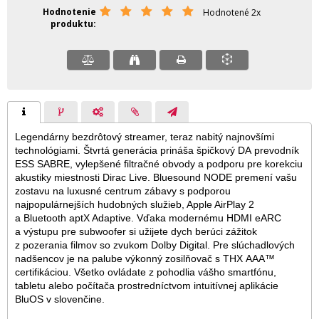
Hodnotenie
Hodnotené 2x
produktu
Legendárny bezdrôtový streamer, teraz nabitý najnovšími
technológiami. Štvrtá generácia prináša špičkový DA prevodník
ESS SABRE, vylepšené filtračné obvody a podporu pre korekciu
akustiky miestnosti Dirac Live. Bluesound NODE premení vašu
zostavu na luxusné centrum zábavy s podporou
najpopulárnejších hudobných služieb, Apple AirPlay 2
a Bluetooth aptX Adaptive. Vďaka modernému HDMI eARC
a výstupu pre subwoofer si užijete dych berúci zážitok
z pozerania filmov so zvukom Dolby Digital. Pre slúchadlových
nadšencov je na palube výkonný zosilňovač s THX AAA™
certifikáciou. Všetko ovládate z pohodlia vášho smartfónu,
tabletu alebo počítača prostredníctvom intuitívnej aplikácie
BluOS v slovenčine.