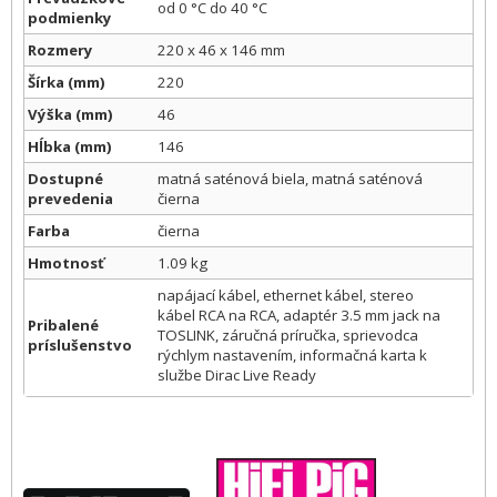
od 0 °C do 40 °C
podmienky
Rozmery
220 x 46 x 146 mm
Šírka (mm)
220
Výška (mm)
46
Hĺbka (mm)
146
Dostupné
matná saténová biela, matná saténová
prevedenia
čierna
Farba
čierna
Hmotnosť
1.09 kg
napájací kábel, ethernet kábel, stereo
kábel RCA na RCA, adaptér 3.5 mm jack na
Pribalené
TOSLINK, záručná príručka, sprievodca
príslušenstvo
rýchlym nastavením, informačná karta k
službe Dirac Live Ready