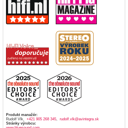
Produkt manažér:
Rudolf Vlk,
+421 905 268 345
,
rudolf.vlk@avintegra.sk
Stránky výrobcu:
www.bluesound.com