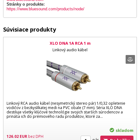
Stránky o produkte:
https://www.bluesound.com/products/node/
Súvisiace produkty
XLO DNA 1A RCA 1 m
Linkový audio kábel
Linkový RCA audio kábel (nesymetrický stereo pár) 1/0,32 opletenie
vodičov z bezkyslíkatej medi na PVC obale (7 mm). Séria XLO DNA
destiluje všetky kľúčové technológie svojich starších súrodencov a
prináša ich do prémiového radu produktov, ktoré za...
skladom
126.02
EUR
bez DPH
pár