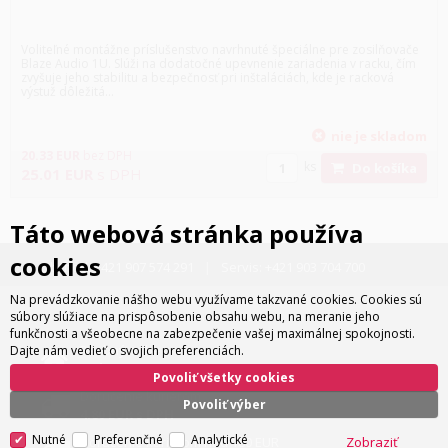
Voliteľné montážne príslušenstvo navrhnuté špeciálne pre zosilňovače
Blaze Audio 1U. Slúži na dodatočné upevnenie zariadenia v racku, čím
zvyšuje jeho stabilitu a bezpečnosť pri inštaláciách, kde je racková
výstuž dôležitá...
nie je skladom
20.33
EUR
bez DPH
ks
Do košíka
25.01
EUR
s DPH
Táto webová stránka používa
cookies
Obchod:
+421 907 574 291
Servis:
+421 903 704 700
Na prevádzkovanie nášho webu využívame takzvané cookies. Cookies sú
súbory slúžiace na prispôsobenie obsahu webu, na meranie jeho
funkčnosti a všeobecne na zabezpečenie vašej maximálnej spokojnosti.
Osobný odber
Dajte nám vedieť o svojich preferenciách.
zadarmo
Povoliť všetky cookies
Doručenie kuriérom
Povoliť výber
4.80 EUR s DPH
Nutné
Preferenčné
Analytické
Doručenie kuriérom nad 180 EUR
Zobraziť