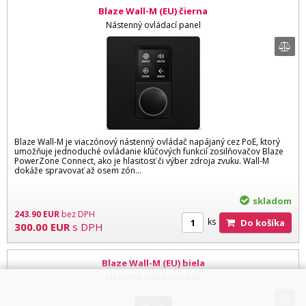
Blaze Wall-M (EU) čierna
Nástenný ovládací panel
Blaze Wall-M je viaczónový nástenný ovládač napájaný cez PoE, ktorý
umožňuje jednoduché ovládanie kľúčových funkcií zosilňovačov Blaze
PowerZone Connect, ako je hlasitosť či výber zdroja zvuku. Wall-M
dokáže spravovať až osem zón...
skladom
243.90
EUR
bez DPH
ks
Do košíka
300.00
EUR
s DPH
Blaze Wall-M (EU) biela
Nástenný ovládací panel