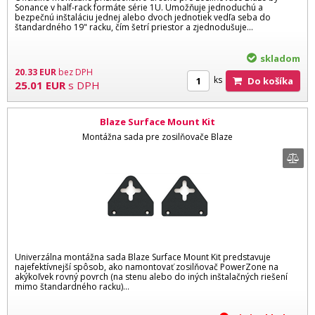
Sonance v half-rack formáte série 1U. Umožňuje jednoduchú a
bezpečnú inštaláciu jednej alebo dvoch jednotiek vedľa seba do
štandardného 19" racku, čím šetrí priestor a zjednodušuje...
skladom
20.33
EUR
bez DPH
ks
Do košíka
25.01
EUR
s DPH
Blaze Surface Mount Kit
Montážna sada pre zosilňovače Blaze
Univerzálna montážna sada Blaze Surface Mount Kit predstavuje
najefektívnejší spôsob, ako namontovať zosilňovač PowerZone na
akýkoľvek rovný povrch (na stenu alebo do iných inštalačných riešení
mimo štandardného racku)...