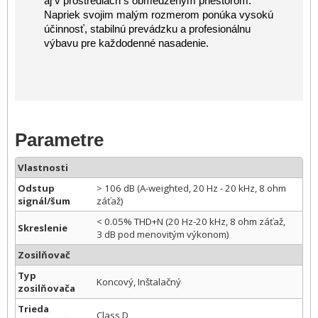
aj v prostrediach s obmedzeným priestorom.
Napriek svojim malým rozmerom ponúka vysokú
účinnosť, stabilnú prevádzku a profesionálnu
výbavu pre každodenné nasadenie.
Parametre
Vlastnosti
Odstup
> 106 dB (A-weighted, 20 Hz - 20 kHz, 8 ohm
signál/šum
záťaž)
< 0.05% THD+N (20 Hz-20 kHz, 8 ohm záťaž,
Skreslenie
3 dB pod menovitým výkonom)
Zosilňovač
Typ
Koncový, Inštalačný
zosilňovača
Trieda
Class D