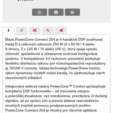
Blaze PowerZone Connect 254 je 4-kanálový DSP zosilňovač
triedy D s celkovým výkonom 250 W (4 x 60 W / 4 alebo
8 ohmov, 2 x 125 W / 70 alebo 100 V), ktorý spája vysokú
účinnosť, spoľahlivosť a všestranné možnosti konfigurácie
systému. V kompaktnom 1U rackovom prevedení poskytuje
flexibilnú distribúciu výkonu pre nízkoimpedančné reproduktory
aj 70/100 V rozvody. Vďaka technológii PowerShare možno
výkon dynamicky rozdeliť medzi kanály, čo zjednodušuje návrh
viaczónových inštalácií.
Integrovaný webový nástroj PowerZone™ Control sprístupňuje
kompletnú DSP funkcionalitu – od mixovania vstupov
a pokročilej ekvalizácie, cez oneskorenia, prioritizáciu či ducking
signálov, až po správu zón a presné ladenie reproduktorov
mnohých značiek pomocou predpripravených profilov.
PowerZone Connect 254 je vhodný pre náročné aplikácie