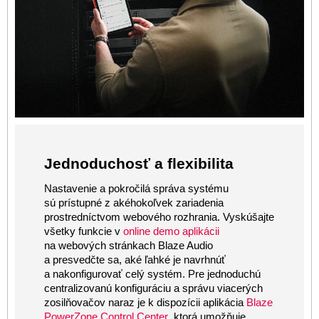
Jednoduchosť a flexibilita
Nastavenie a pokročilá správa systému
sú prístupné z akéhokoľvek zariadenia
prostredníctvom webového rozhrania. Vyskúšajte
online demo aplikácii
všetky funkcie v
na webových stránkach Blaze Audio
a presvedčte sa, aké ľahké je navrhnúť
a nakonfigurovať celý systém. Pre jednoduchú
centralizovanú konfiguráciu a správu viacerých
Blaze
zosilňovačov naraz je k dispozícii aplikácia
PowerZone Control Center
, ktorá umožňuje