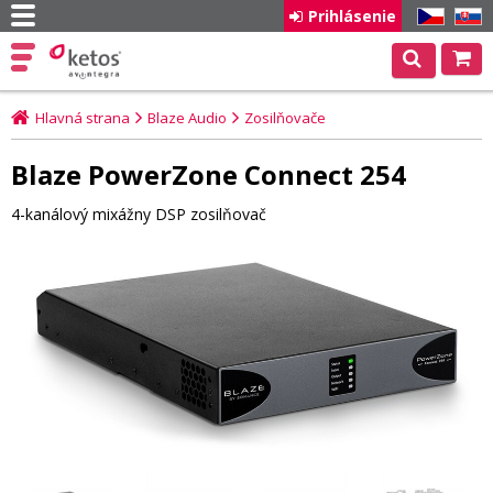
Prihlásenie
CZ
SK
Hlavná strana
Blaze Audio
Zosilňovače
Blaze PowerZone Connect 254
4-kanálový mixážny DSP zosilňovač