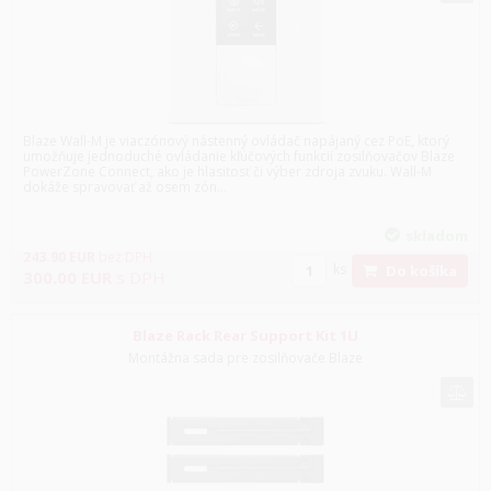
Blaze Wall-M je viaczónový nástenný ovládač napájaný cez PoE, ktorý
umožňuje jednoduché ovládanie kľúčových funkcií zosilňovačov Blaze
PowerZone Connect, ako je hlasitosť či výber zdroja zvuku. Wall-M
dokáže spravovať až osem zón...
skladom
243.90
EUR
bez DPH
ks
Do košíka
300.00
EUR
s DPH
Blaze Rack Rear Support Kit 1U
Montážna sada pre zosilňovače Blaze