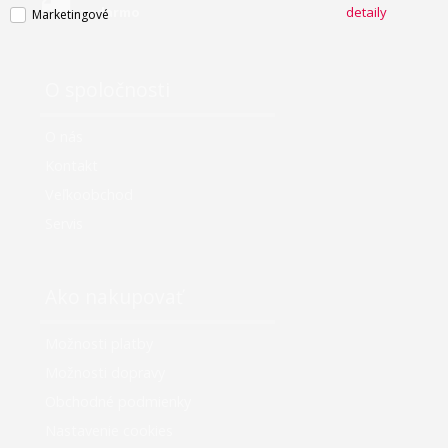
zadarmo
detaily
Marketingové
O spoločnosti
O nás
Kontakt
Veľkoobchod
Servis
Ako nakupovať
Možnosti platby
Možnosti dopravy
Obchodné podmienky
Nastavenie cookies