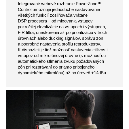
Integrované webové rozhranie PowerZone™
Control umožňuje jednoduché nastavovanie
všetkých funkcií zosilňovača vrátane
DSP procesora – od mixovania vstupov,
pokročilej ekvalizácie na vstupoch i výstupoch,
FIR filtra, oneskorenia až po prioritizáciu v troch
úrovniach alebo ducking signálov, správu zón
a podrobné nastavenia profilu reproduktorov.
K dispozícii je tiež možnosť nastavenia citlivosti
vstupov od mikrofónovej úrovne (s možnosťou
automatického stlmenia zvuku požadovaných
zón pri rozprávaní do priamo pripojeného
dynamického mikrofónu) až po úroveň +14dBu.