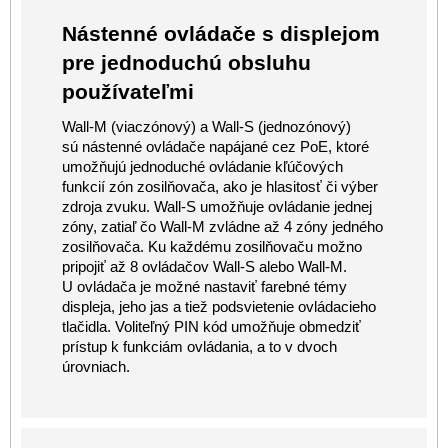
Nástenné ovládače s displejom
pre jednoduchú obsluhu
používateľmi
Wall-M (viaczónový) a Wall-S (jednozónový)
sú nástenné ovládače napájané cez PoE, ktoré
umožňujú jednoduché ovládanie kľúčových
funkcií zón zosilňovača, ako je hlasitosť či výber
zdroja zvuku. Wall-S umožňuje ovládanie jednej
zóny, zatiaľ čo Wall-M zvládne až 4 zóny jedného
zosilňovača. Ku každému zosilňovaču možno
pripojiť až 8 ovládačov Wall-S alebo Wall-M.
U ovládača je možné nastaviť farebné témy
displeja, jeho jas a tiež podsvietenie ovládacieho
tlačidla. Voliteľný PIN kód umožňuje obmedziť
prístup k funkciám ovládania, a to v dvoch
úrovniach.