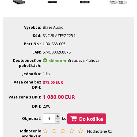
Výrobca
Blaze Audio
Kód
SNC.BLAZEPZC254
Part No.
UBX-888-005
EAN
5745000268078
Dostupnosť po
skladom
Bratislava Pluhová
pobočkách
Jednotka
1 ks
Vaša cena bez
878.05
EUR
DPH
1 080.00
EUR
Vaša cena s DPH
DPH
23%
Do košíka
Objednať
ks
Hodnotenie
Hodnotené 0x
produktu