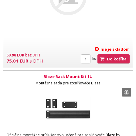
nie je skladom
60.98
EUR
bez DPH
ks
Do košíka
75.01
EUR
s DPH
Blaze Rack Mount Kit 1U
Montážna sada pre zosilňovače Blaze
Oficiálne montážne príslušenstvo určené pre zosilňovače Blaze by