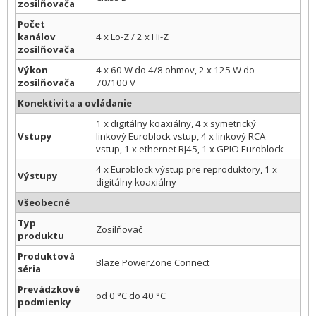
zosilňovača
Počet
kanálov
4 x Lo-Z / 2 x Hi-Z
zosilňovača
Výkon
4 x 60 W do 4/8 ohmov, 2 x 125 W do
zosilňovača
70/100 V
Konektivita a ovládanie
1 x digitálny koaxiálny, 4 x symetrický
Vstupy
linkový Euroblock vstup, 4 x linkový RCA
vstup, 1 x ethernet RJ45, 1 x GPIO Euroblock
4 x Euroblock výstup pre reproduktory, 1 x
Výstupy
digitálny koaxiálny
Všeobecné
Typ
Zosilňovač
produktu
Produktová
Blaze PowerZone Connect
séria
Prevádzkové
od 0 °C do 40 °C
podmienky